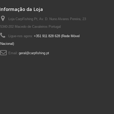
Informação da Loja
Loja CarpFishing Pt, Av. D. Nuno Alvares Pereira, 23
5340-202 Macedo de Cavaleiros Portugal
Ligue-nos agora:
+351 911 828 628 (Rede Móvel
Nacional)
Email:
geral@carpfishing.pt