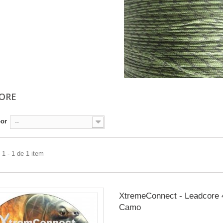
CORE
por
--
1 - 1 de 1 item
XtremeConnect - Leadcore 
Camo