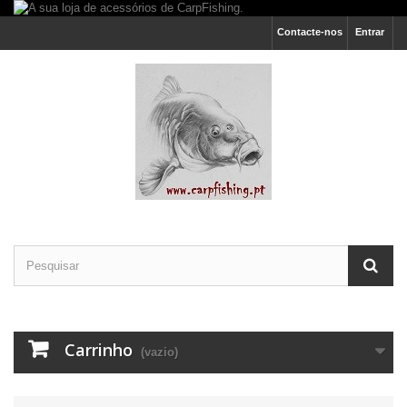
Contacte-nos
Entrar
Carrinho
(vazio)