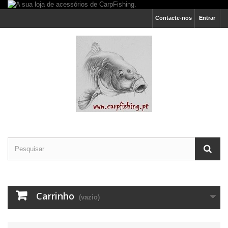
Contacte-nos
Entrar
Carrinho
(vazio)