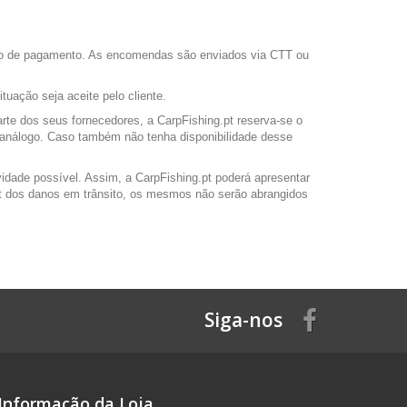
ação de pagamento. As encomendas são enviados via CTT ou
uação seja aceite pelo cliente.
arte dos seus fornecedores, a CarpFishing.pt reserva-se o
to análogo. Caso também não tenha disponibilidade desse
vidade possível. Assim, a CarpFishing.pt poderá apresentar
.pt dos danos em trânsito, os mesmos não serão abrangidos
Siga-nos
Informação da Loja