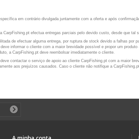
o específica em contrário divulgada juntamente com a oferta e após confirm
arpFishing.pt efectua entregas parciais pelo devido custo, desde que tal sit
litada de efectuar alguma entrega, por ruptura de stock devido a falhas por p
.pt deve informar o cliente com a maior brevidade possível e propor um produ
oduto, a CarpFishing.pt deve reembolsar imediatamente o cliente.
 deve contactar o serviço de apoio ao cliente CarpFishing.pt com a maior bre
ivamente aos prejuízos causados. Caso o cliente não notifique a CarpFishing
A minha conta