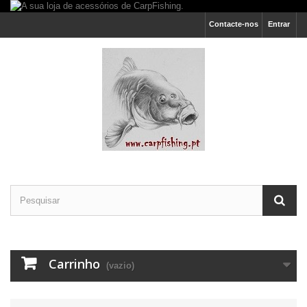
Contacte-nos
Entrar
Carrinho
(vazio)